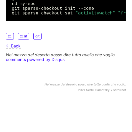
git sparse-checkout set 
"activitywatch"
"frie
zc
zc/it
git
← Back
Nel mezzo del deserto posso dire tutto quello che voglio.
comments powered by
Disqus
Nel mezzo del deserto posso dire tutto quello che voglio.
2021 Serhii Hamotskyi / serhii.net