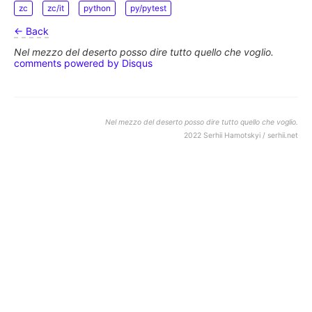
zc
zc/it
python
py/pytest
← Back
Nel mezzo del deserto posso dire tutto quello che voglio.
comments powered by
Disqus
Nel mezzo del deserto posso dire tutto quello che voglio.
2022 Serhii Hamotskyi / serhii.net