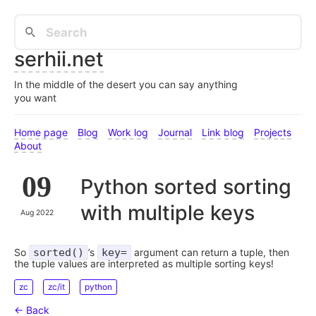
serhii.net
In the middle of the desert you can say anything
you want
Home page
Blog
Work log
Journal
Link blog
Projects
About
09
Python sorted sorting
with multiple keys
Aug 2022
So
sorted()
’s
key=
argument can return a tuple, then
the tuple values are interpreted as multiple sorting keys!
zc
zc/it
python
← Back