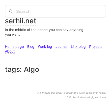
serhii.net
In the middle of the desert you can say anything
you want
Home page
Blog
Work log
Journal
Link blog
Projects
About
tags: Algo
Nel mezzo del deserto posso dire tutto quello che voglio.
2023 Serhii Hamotskyi / serhii.net