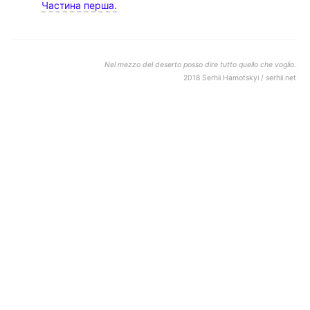
Частина перша.
Nel mezzo del deserto posso dire tutto quello che voglio.
2018 Serhii Hamotskyi / serhii.net