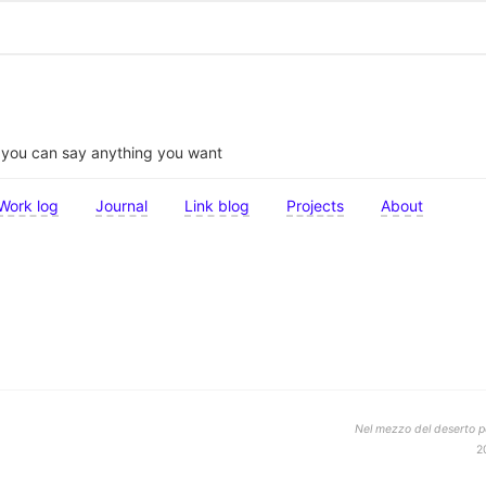
t you can say anything you want
Work log
Journal
Link blog
Projects
About
Nel mezzo del deserto po
2