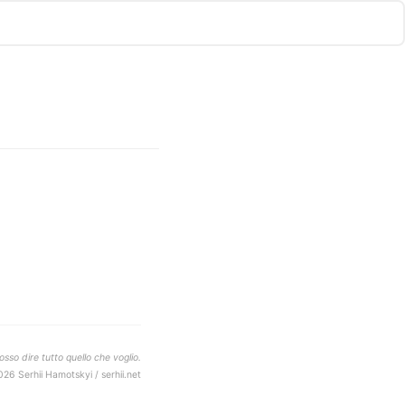
sso dire tutto quello che voglio.
026 Serhii Hamotskyi / serhii.net