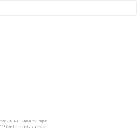
sso dire tutto quello che voglio.
025 Serhii Hamotskyi / serhii.net