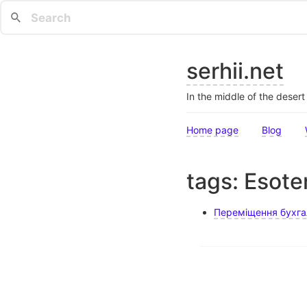
serhii.net
In the middle of the deser
Home page
Blog
tags: Esote
Переміщення бухгал