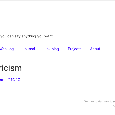
t you can say anything you want
Work log
Journal
Link blog
Projects
About
ricism
терії 1С 1C
Nel mezzo del deserto po
2