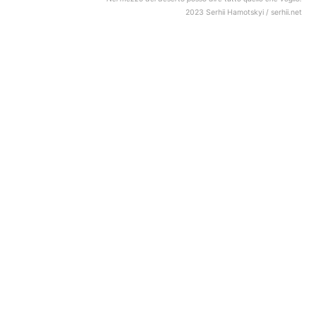
2023 Serhii Hamotskyi / serhii.net