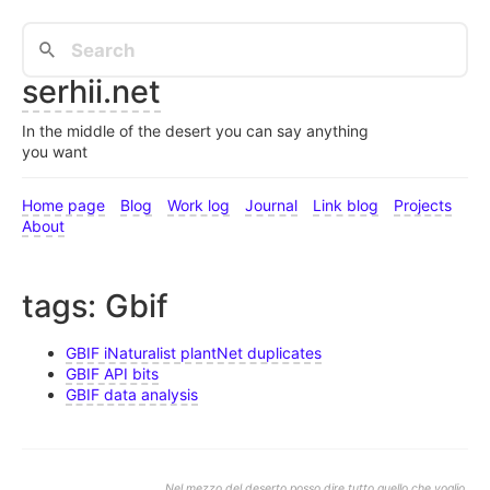
serhii.net
In the middle of the desert you can say anything
you want
Home page
Blog
Work log
Journal
Link blog
Projects
About
tags: Gbif
GBIF iNaturalist plantNet duplicates
GBIF API bits
GBIF data analysis
Nel mezzo del deserto posso dire tutto quello che voglio.