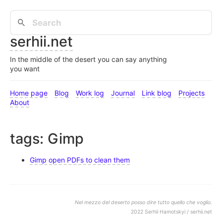
serhii.net
In the middle of the desert you can say anything
you want
Home page
Blog
Work log
Journal
Link blog
Projects
About
tags: Gimp
Gimp open PDFs to clean them
Nel mezzo del deserto posso dire tutto quello che voglio.
2022 Serhii Hamotskyi / serhii.net