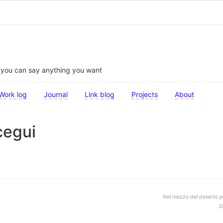
t you can say anything you want
Work log
Journal
Link blog
Projects
About
cegui
Nel mezzo del deserto po
2