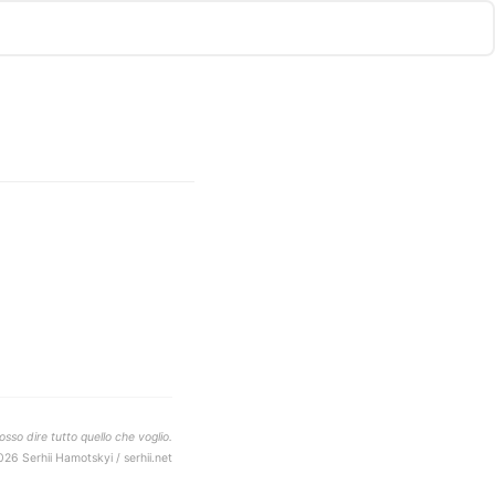
sso dire tutto quello che voglio.
026 Serhii Hamotskyi / serhii.net