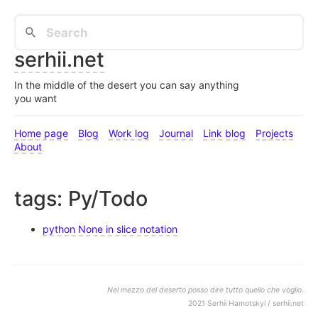
serhii.net
In the middle of the desert you can say anything
you want
Home page
Blog
Work log
Journal
Link blog
Projects
About
tags: Py/Todo
python None in slice notation
Nel mezzo del deserto posso dire tutto quello che voglio.
2021 Serhii Hamotskyi / serhii.net