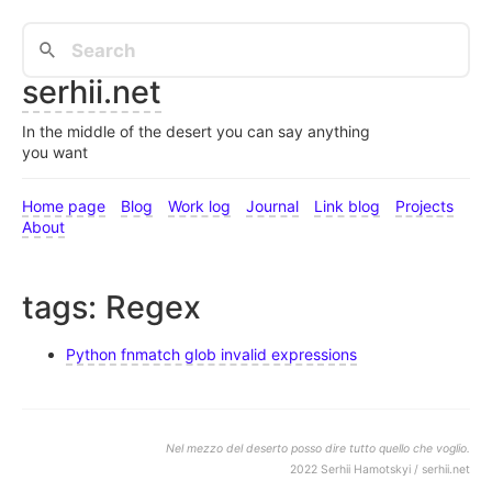
serhii.net
In the middle of the desert you can say anything
you want
Home page
Blog
Work log
Journal
Link blog
Projects
About
tags: Regex
Python fnmatch glob invalid expressions
Nel mezzo del deserto posso dire tutto quello che voglio.
2022 Serhii Hamotskyi / serhii.net