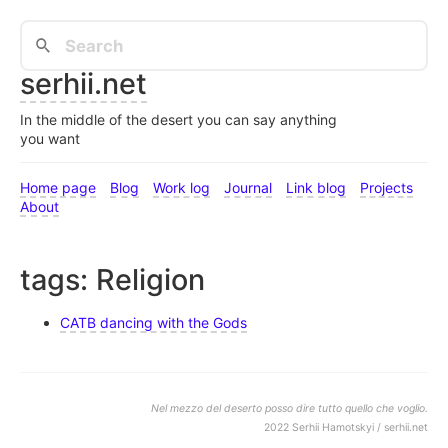
serhii.net
In the middle of the desert you can say anything
you want
Home page
Blog
Work log
Journal
Link blog
Projects
About
tags: Religion
CATB dancing with the Gods
Nel mezzo del deserto posso dire tutto quello che voglio.
2022 Serhii Hamotskyi / serhii.net