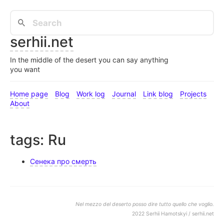
serhii.net
In the middle of the desert you can say anything
you want
Home page
Blog
Work log
Journal
Link blog
Projects
About
tags: Ru
Сенека про смерть
Nel mezzo del deserto posso dire tutto quello che voglio.
2022 Serhii Hamotskyi / serhii.net