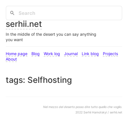
serhii.net
In the middle of the desert you can say anything
you want
Home page
Blog
Work log
Journal
Link blog
Projects
About
tags: Selfhosting
Nel mezzo del deserto posso dire tutto quello che voglio.
2022 Serhii Hamotskyi / serhii.net