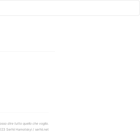
sso dire tutto quello che voglio.
023 Serhii Hamotskyi / serhii.net