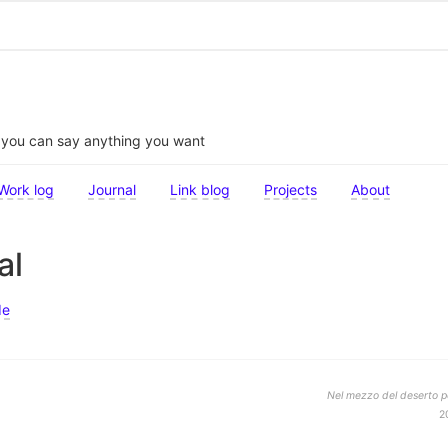
t you can say anything you want
Work log
Journal
Link blog
Projects
About
al
de
Nel mezzo del deserto po
2