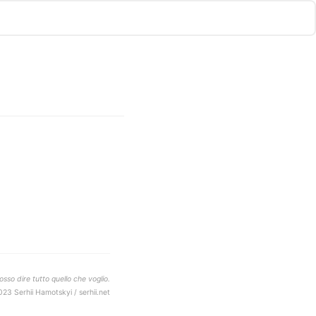
sso dire tutto quello che voglio.
023 Serhii Hamotskyi / serhii.net