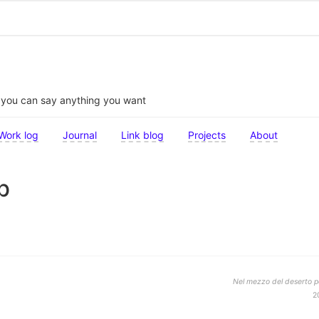
t you can say anything you want
Work log
Journal
Link blog
Projects
About
b
Nel mezzo del deserto po
2