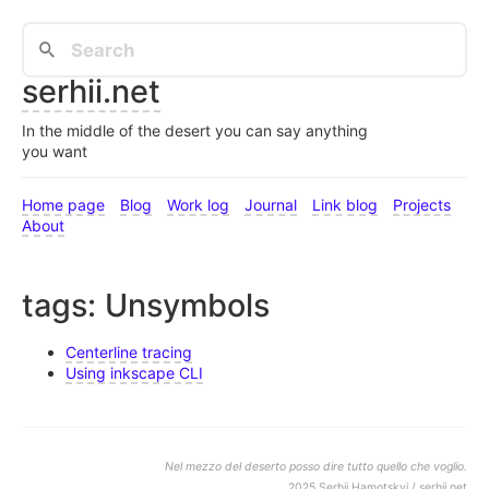
serhii.net
In the middle of the desert you can say anything
you want
Home page
Blog
Work log
Journal
Link blog
Projects
About
tags: Unsymbols
Centerline tracing
Using inkscape CLI
Nel mezzo del deserto posso dire tutto quello che voglio.
2025 Serhii Hamotskyi / serhii.net