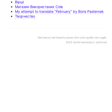
Вірші
Магазин Використаних Слів
My attempt to translate "February" by Boris Pasternak
Творчество
Nel mezzo del deserto posso dire tutto quello che voglio.
2023 Serhii Hamotskyi / serhii.net