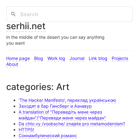
serhii.net
In the middle of the desert you can say anything
you want
Home page
Blog
Work log
Journal
Link blog
Projects
About
categories: Art
'The Hacker Manifesto', переклад українською
Заходят в бар Гинсберг и Азнавур
A translation of "Переведіть мене через
майдан"/"Переведи меня через майдан"
Da chto vy /voobsche/ znajete pro metamodernism?
HTTPS!
Соннамбулический романс