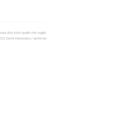
sso dire tutto quello che voglio.
023 Serhii Hamotskyi / serhii.net