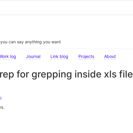
t you can say anything you want
Work log
Journal
Link blog
Projects
About
rep for grepping inside xls fil
I
ns.