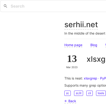
serhii.net
In the middle of the deser
Home page
Blog
13
xlsxg
Mar 2023
This is neat:
xlsxgrep · PyP
Supports many grep optio
zc
zc/it
cli
tools
← Back