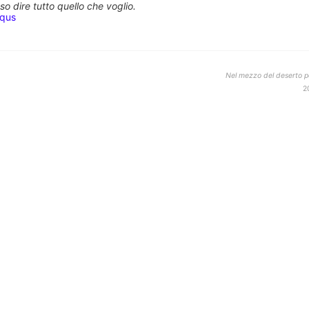
o dire tutto quello che voglio.
squs
Nel mezzo del deserto po
2