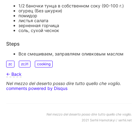
1/2 баночки тунца в собственном соку (90-100 г.)
огурец (Без шкурки)
помидор
листья салата
зерненная горчица
соль, сухой чеснок
Steps
Все смешиваем, заправляем оливковым маслом
zc
zc/rl
cooking
← Back
Nel mezzo del deserto posso dire tutto quello che voglio.
comments powered by
Disqus
Nel mezzo del deserto posso dire tutto quello che voglio.
2021 Serhii Hamotskyi / serhii.net