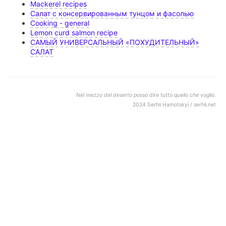
Mackerel recipes
Салат с консервированным тунцом и фасолью
Cooking - general
Lemon curd salmon recipe
САМЫЙ УНИВЕРСАЛЬНЫЙ «ПОХУДИТЕЛЬНЫЙ»
САЛАТ
Nel mezzo del deserto posso dire tutto quello che voglio.
2024 Serhii Hamotskyi / serhii.net