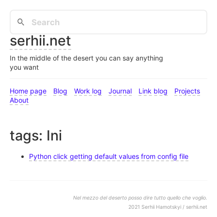
serhii.net
In the middle of the desert you can say anything
you want
Home page
Blog
Work log
Journal
Link blog
Projects
About
tags: Ini
Python click getting default values from config file
Nel mezzo del deserto posso dire tutto quello che voglio.
2021 Serhii Hamotskyi / serhii.net