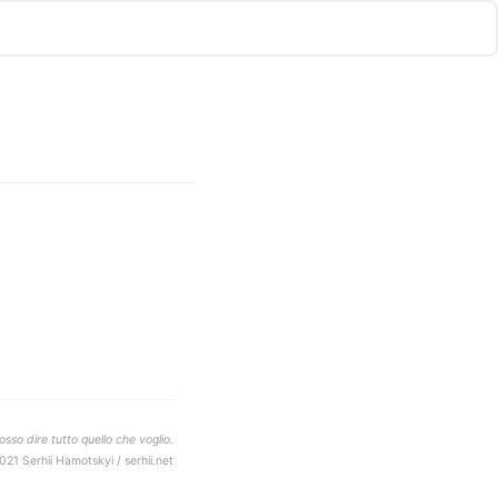
sso dire tutto quello che voglio.
021 Serhii Hamotskyi / serhii.net