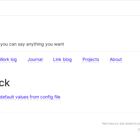
t you can say anything you want
Work log
Journal
Link blog
Projects
About
ick
default values from config file
Nel mezzo del deserto po
2