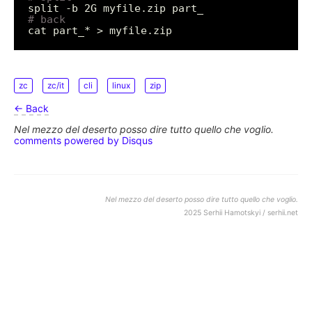
# back
zc
zc/it
cli
linux
zip
← Back
Nel mezzo del deserto posso dire tutto quello che voglio.
comments powered by
Disqus
Nel mezzo del deserto posso dire tutto quello che voglio.
2025 Serhii Hamotskyi / serhii.net